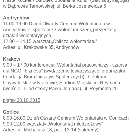
Rasta Rocker - Ośrodek Spotkania Kultur (dawna synagoga)
w Dąbrowie Tarnowskiej, ul. Berka Joselewicza 6
Andrychów
11.00-19.00 Dzień Otwarty Centrum Wolontariatu w
Andrychowie, spotkanie z wolontariuszem, prezentacja
działań wolontaryjnych
12.00 – 14.15 warsztat „Oblicza wolontariatu”
Adres: ul. Krakowska 35, Andrychów
Kraków
9.00 – 17.00 konferencja „Wolontariat pracowniczy - szansa
dla NGO i biznesu” (wydarzenie towarzyszące, organizator:
Fundacja Biuro Inicjatyw Społecznych) - Centrum
Obywatelskie w Krakowie, Stadion Miejski im. Reymana
(wejście LE od strony Parku Jordana), ul. Reymonta 20
piątek 30.10.2015
Gorlice
8.00-16.00 Dzień Otwarty Centrum Wolontariatu w Gorlicach
9.00-12.00 warsztaty „Wolontariat młodzieżowy”
Adres: ul. Michalusa 18, pok. 13-14 (sutereny)