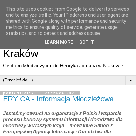
This site uses cookies from Google to deliver its services
Informacja Młodzieżowa |
and to analyze traffic. Your IP address and user-agent are
shared with Google along with performance and security
Regionalny Punkt
metrics to ensure quality of service, generate usage
statistics, and to detect and address abuse.
Informacyjny Eurodesk
LEARN MORE
GOT IT
Kraków
Centrum Młodzieży im. dr. Henryka Jordana w Krakowie
▼
poniedziałek, 19 czerwca 2023
ERYICA - Informacja Młodzieżowa
Jesteśmy otwarci na organizacje z Polski i wsparcie
procesu budowy systemu informacji i doradztwa dla
młodzieży w Waszym kraju – mówi Imre Simon z
Europejskiej Agencji Informacji i Doradztwa dla