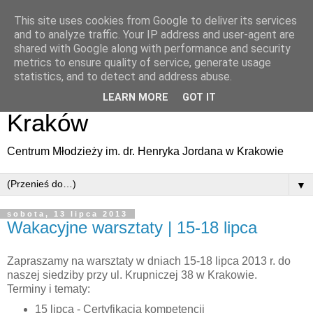
This site uses cookies from Google to deliver its services
Informacja Młodzieżowa |
and to analyze traffic. Your IP address and user-agent are
shared with Google along with performance and security
Regionalny Punkt
metrics to ensure quality of service, generate usage
statistics, and to detect and address abuse.
Informacyjny Eurodesk
LEARN MORE
GOT IT
Kraków
Centrum Młodzieży im. dr. Henryka Jordana w Krakowie
▼
sobota, 13 lipca 2013
Wakacyjne warsztaty | 15-18 lipca
Zapraszamy na warsztaty w dniach 15-18 lipca 2013 r. do
naszej siedziby przy ul. Krupniczej 38 w Krakowie.
Terminy i tematy:
15 lipca - Certyfikacja kompetencji