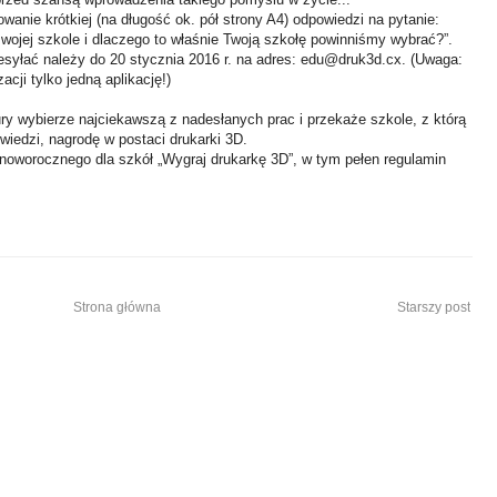
nie krótkiej (na długość ok. pół strony A4) odpowiedzi na pytanie:
wojej szkole i dlaczego to właśnie Twoją szkołę powinniśmy wybrać?”.
syłać należy do 20 stycznia 2016 r. na adres: edu@druk3d.cx. (Uwaga:
cji tylko jedną aplikację!)
ry wybierze najciekawszą z nadesłanych prac i przekaże szkole, z którą
wiedzi, nagrodę w postaci drukarki 3D.
 noworocznego dla szkół „Wygraj drukarkę 3D”, w tym pełen regulamin
Strona główna
Starszy post