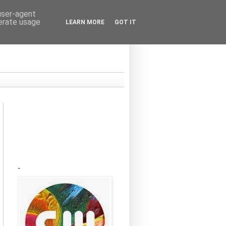
 user-agent
nerate usage
LEARN MORE
GOT IT
Kraków
-