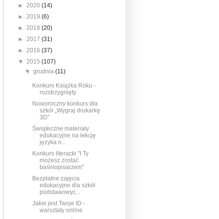
►
2020
(14)
►
2019
(6)
►
2018
(20)
►
2017
(31)
►
2016
(37)
▼
2015
(107)
▼
grudnia
(11)
Konkurs Książka Roku -
rozstrzygnięty
Noworoczny konkurs dla
szkół „Wygraj drukarkę
3D”
Świąteczne materiały
edukacyjne na lekcję
języka n...
Konkurs literacki "I Ty
możesz zostać
baśniopisarzem"
Bezpłatne zajęcia
edukacyjne dla szkół
podstawowyc...
Jakie jest Twoje ID -
warsztaty online