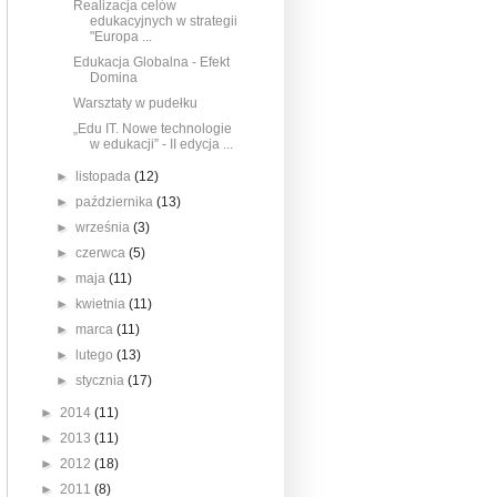
Realizacja celów
edukacyjnych w strategii
"Europa ...
Edukacja Globalna - Efekt
Domina
Warsztaty w pudełku
„Edu IT. Nowe technologie
w edukacji” - II edycja ...
►
listopada
(12)
►
października
(13)
►
września
(3)
►
czerwca
(5)
►
maja
(11)
►
kwietnia
(11)
►
marca
(11)
►
lutego
(13)
►
stycznia
(17)
►
2014
(11)
►
2013
(11)
►
2012
(18)
►
2011
(8)