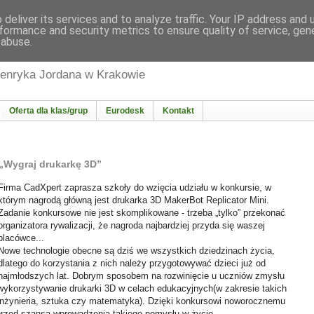
deliver its services and to analyze traffic. Your IP address and
formance and security metrics to ensure quality of service, ge
 abuse.
wa | Regionalny Punkt Informacyjny Eurodesk 
Henryka Jordana w Krakowie
Oferta dla klas/grup
Eurodesk
Kontakt
„Wygraj drukarkę 3D”
Firma CadXpert zaprasza szkoły do wzięcia udziału w konkursie, w
którym nagrodą główną jest drukarka 3D MakerBot Replicator Mini.
Zadanie konkursowe nie jest skomplikowane - trzeba „tylko” przekonać
organizatora rywalizacji, że nagroda najbardziej przyda się waszej
placówce...
Nowe technologie obecne są dziś we wszystkich dziedzinach życia,
dlatego do korzystania z nich należy przygotowywać dzieci już od
najmłodszych lat. Dobrym sposobem na rozwinięcie u uczniów zmysłu
 wykorzystywanie drukarki 3D w celach edukacyjnych(w zakresie takich
, inżynieria, sztuka czy matematyka). Dzięki konkursowi noworocznemu
 przed szansą wprowadzenia takiego pomysłu w życie...