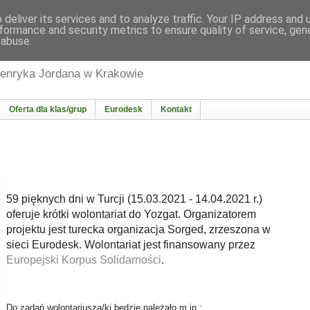
deliver its services and to analyze traffic. Your IP address and
formance and security metrics to ensure quality of service, ge
 abuse.
wa | Regionalny Punkt Informacyjny Eurodesk 
Henryka Jordana w Krakowie
Oferta dla klas/grup
Eurodesk
Kontakt
59 pięknych dni w Turcji (15.03.2021 - 14.04.2021 r.)
oferuje krótki wolontariat do Yozgat. Organizatorem
projektu jest turecka organizacja Sorged, zrzeszona w
sieci Eurodesk. Wolontariat jest finansowany przez
Europejski Korpus Solidarności
.
Do zadań wolontariusza/ki będzie należało m.in.: