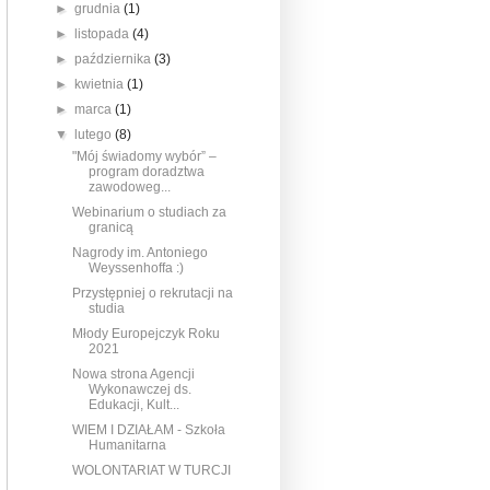
►
grudnia
(1)
►
listopada
(4)
►
października
(3)
►
kwietnia
(1)
►
marca
(1)
▼
lutego
(8)
"Mój świadomy wybór” –
program doradztwa
zawodoweg...
Webinarium o studiach za
granicą
Nagrody im. Antoniego
Weyssenhoffa :)
Przystępniej o rekrutacji na
studia
Młody Europejczyk Roku
2021
Nowa strona Agencji
Wykonawczej ds.
Edukacji, Kult...
WIEM I DZIAŁAM - Szkoła
Humanitarna
WOLONTARIAT W TURCJI