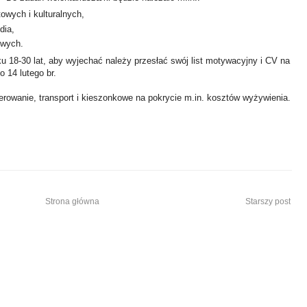
owych i kulturalnych,
dia,
owych.
u 18-30 lat, aby wyjechać należy przesłać swój list motywacyjny i CV na
o 14 lutego br.
owanie, transport i kieszonkowe na pokrycie m.in. kosztów wyżywienia.
Strona główna
Starszy post