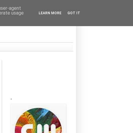
 user-agent
nerate usage
LEARN MORE
GOT IT
Kraków
-